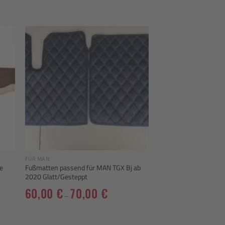
 to
Add to
ist
wishlist
FÜR MAN
e
Fußmatten passend für MAN TGX Bj ab
2020 Glatt/Gesteppt
60,00
€
70,00
€
–