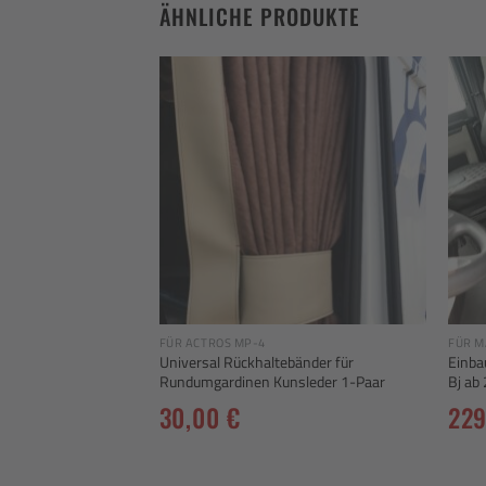
ÄHNLICHE PRODUKTE
Add to
Add to
wishlist
wishlist
FÜR ACTROS MP-4
FÜR M
e Universal /
Universal Rückhaltebänder für
Einba
W’s
Rundumgardinen Kunsleder 1-Paar
Bj ab
30,00
€
22