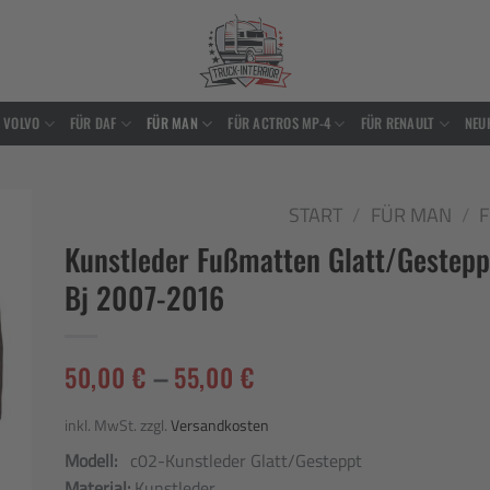
 VOLVO
FÜR DAF
FÜR MAN
FÜR ACTROS MP-4
FÜR RENAULT
NEU
START
/
FÜR MAN
/
F
Kunstleder Fußmatten Glatt/Gestep
to
ist
Bj 2007-2016
50,00
€
–
55,00
€
inkl. MwSt.
zzgl.
Versandkosten
Modell:
c02-Kunstleder Glatt/Gesteppt
Material:
Kunstleder