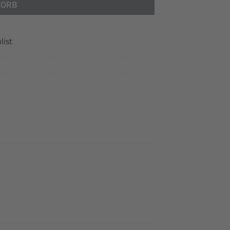
KORB
list