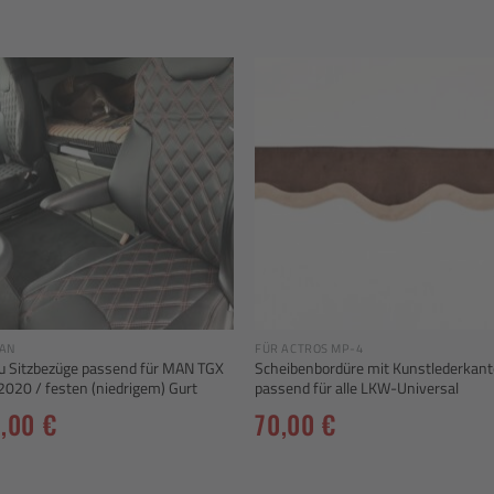
Add to
Add
wishlist
wishl
AN
FÜR ACTROS MP-4
u Sitzbezüge passend für MAN TGX
Scheibenbordüre mit Kunstlederkant
 2020 / festen (niedrigem) Gurt
passend für alle LKW-Universal
9,00
€
70,00
€