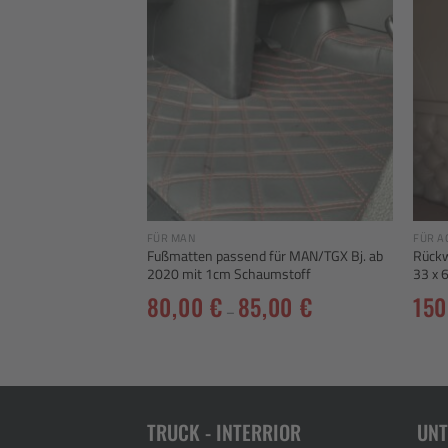
Add to
Add to
wishlist
wishlist
FÜR MAN
FÜR A
 Wildlederkante
Fußmatten passend für MAN/TGX Bj. ab
Rückw
W-Universal
2020 mit 1cm Schaumstoff
33 x 
80,00
€
85,00
€
15
–
TRUCK - INTERRIOR
UN