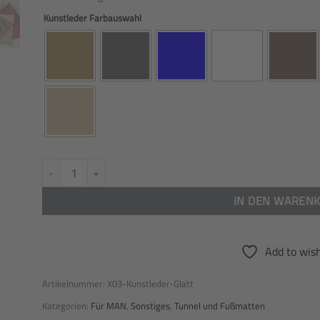
Kunstleder Farbauswahl
Kleine Abdeckung für Armaturenbrett passend für MAN TGX BJ ab
IN DEN WAREN
Add to wish
Artikelnummer:
X03-Kunstleder-Glatt
Kategorien:
Für MAN
,
Sonstiges
,
Tunnel und Fußmatten