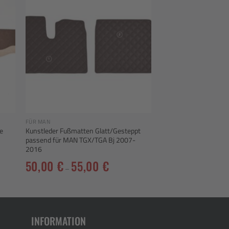
 to
Add to
ist
wishlist
FÜR MAN
e
Kunstleder Fußmatten Glatt/Gesteppt
passend für MAN TGX/TGA Bj 2007-
2016
50,00
€
55,00
€
–
INFORMATION