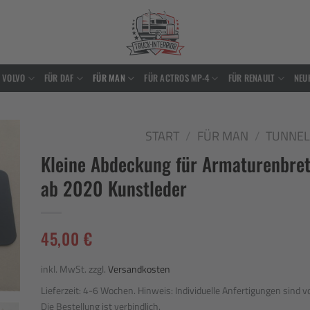
 VOLVO
FÜR DAF
FÜR MAN
FÜR ACTROS MP-4
FÜR RENAULT
NEU
START
/
FÜR MAN
/
TUNNEL
Kleine Abdeckung für Armaturenbret
to
ist
ab 2020 Kunstleder
45,00
€
inkl. MwSt.
zzgl.
Versandkosten
Lieferzeit:
4-6 Wochen. Hinweis: Individuelle Anfertigungen sind
Die Bestellung ist verbindlich.