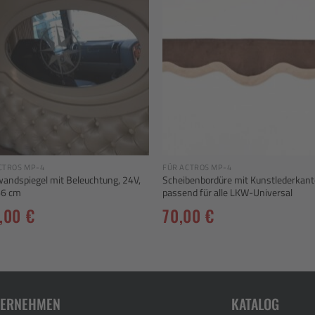
Add to
Add
wishlist
wishl
CTROS MP-4
FÜR ACTROS MP-4
andspiegel mit Beleuchtung, 24V,
Scheibenbordüre mit Kunstlederkant
66 cm
passend für alle LKW-Universal
0,00
€
70,00
€
TERNEHMEN
KATALOG