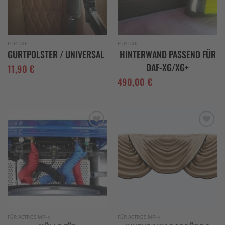
FÜR DAF
FÜR DAF
GURTPOLSTER / UNIVERSAL
HINTERWAND PASSEND FÜR
DAF-XG/XG+
11,90
€
490,00
€
Add to
Add to
wishlist
wishlist
FÜR ACTROS MP-4
FÜR ACTROS MP-4