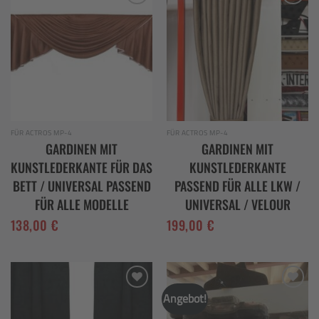
Add to
Add to
wishlist
wishlist
FÜR ACTROS MP-4
FÜR ACTROS MP-4
GARDINEN MIT
GARDINEN MIT
KUNSTLEDERKANTE FÜR DAS
KUNSTLEDERKANTE
BETT / UNIVERSAL PASSEND
PASSEND FÜR ALLE LKW /
FÜR ALLE MODELLE
UNIVERSAL / VELOUR
138,00
€
199,00
€
Angebot!
Add to
Add to
wishlist
wishlist