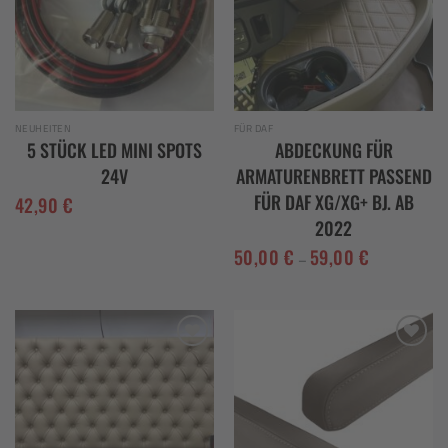
NEUHEITEN
FÜR DAF
5 STÜCK LED MINI SPOTS
ABDECKUNG FÜR
24V
ARMATURENBRETT PASSEND
FÜR DAF XG/XG+ BJ. AB
42,90
€
2022
50,00
€
59,00
€
–
Add to
Add to
wishlist
wishlist