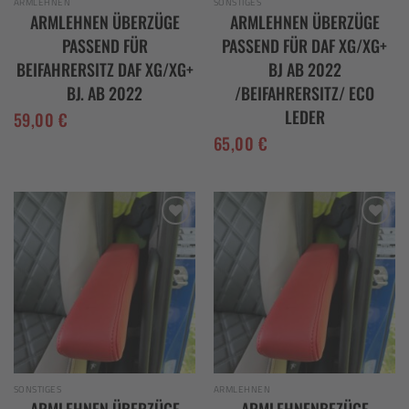
ARMLEHNEN
SONSTIGES
ARMLEHNEN ÜBERZÜGE
ARMLEHNEN ÜBERZÜGE
PASSEND FÜR
PASSEND FÜR DAF XG/XG+
BEIFAHRERSITZ DAF XG/XG+
BJ AB 2022
BJ. AB 2022
/BEIFAHRERSITZ/ ECO
LEDER
59,00
€
65,00
€
Add to
Add to
wishlist
wishlist
SONSTIGES
ARMLEHNEN
ARMLEHNEN ÜBERZÜGE
ARMLEHNENBEZÜGE