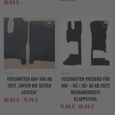
86,00
€
/
l
Add to
Add to
wishlist
wishlist
FÜR DAF
FÜR DAF
FUSSMATTEN DAF-106 AB 2
FUSSMATTEN PASSEND FÜR D
017 „UNTER DIE SEITEN L
AF – XG / XG+ BJ AB 2022 B
EISTEN“
EIFAHRERSEITE K
LAPPSTUHL
60,00
€
75,00
€
–
75,00
€
85,00
€
–