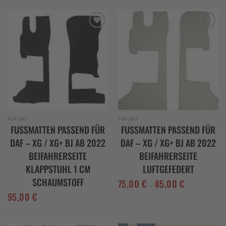
Add to
Add to
wishlist
wishlist
FÜR DAF
FÜR DAF
FUSSMATTEN PASSEND FÜR D
FUSSMATTEN PASSEND FÜR D
AF – XG / XG+ BJ AB 2022 B
AF – XG / XG+ BJ AB 2022 B
EIFAHRERSEITE K
EIFAHRERSEITE L
LAPPSTUHL 1 CM S
UFTGEFEDERT
CHAUMSTOFF
75,00
€
85,00
€
–
95,00
€