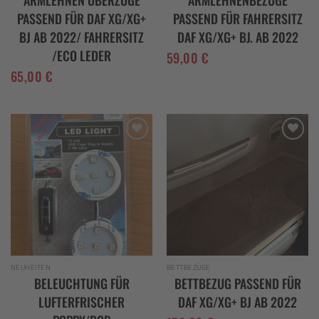
PASSEND FÜR DAF XG/XG+
PASSEND FÜR FAHRERSITZ
BJ AB 2022/ FAHRERSITZ
DAF XG/XG+ BJ. AB 2022
/ECO LEDER
59,00
€
65,00
€
Add to
Add to
wishlist
wishlist
NEUHEITEN
BETTBEZÜGE
BELEUCHTUNG FÜR
BETTBEZUG PASSEND FÜR
LUFTERFRISCHER
DAF XG/XG+ BJ AB 2022