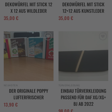
DEKOWÜRFEL MIT STICK 12
DEKOWÜRFEL MIT STICK
X 12 AUS WILDLEDER
12×12 AUS KUNSTLEDER
35,00
€
35,00
€
Add to
Add to
wishlist
wishlist
NEUHEITEN
TÜRVERKLEIDUNG
DER ORIGINALE POPPY
EINBAU TÜRVERKLEIDUNG
LUFTERFRISCHER
PASSEND FÜR DAF XG/XG+
BJ AB 2022
13,90
€
98,00
€