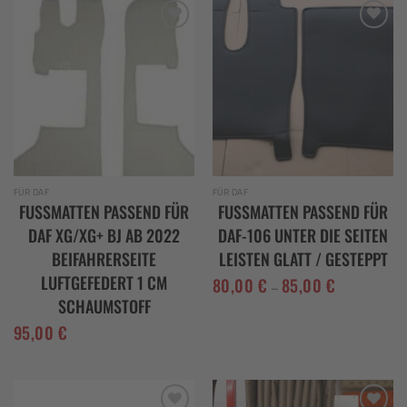
Add to
Add to
wishlist
wishlist
FÜR DAF
FÜR DAF
FUSSMATTEN PASSEND FÜR D
FUSSMATTEN PASSEND FÜR D
AF XG/XG+ BJ AB 2022 B
AF-106 UNTER DIE SEITEN L
EIFAHRERSEITE L
EISTEN GLATT / GESTEPPT
UFTGEFEDERT 1 CM S
80,00
€
85,00
€
–
CHAUMSTOFF
95,00
€