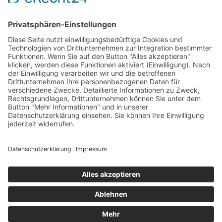
Für RENAULT
INFORMATION
Versandarten
Zahlungsarten
Kontakt
Vertrag widerrufen
© 2026 Truck-Interrior.de. Alle rechte vorbehalten.
MasterCard
Visa
PayPal
Klarna
Designed