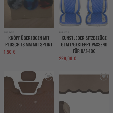
FÜR DAF
FÜR DAF
KNÖPF ÜBERZOGEN MIT
KUNSTLEDER SITZBEZÜGE
PLÜSCH 18 MM MIT SPLINT
GLATT/GESTEPPT PASSEND
FÜR DAF-106
1,50
€
229,00
€
Add to
Add to
wishlist
wishlist