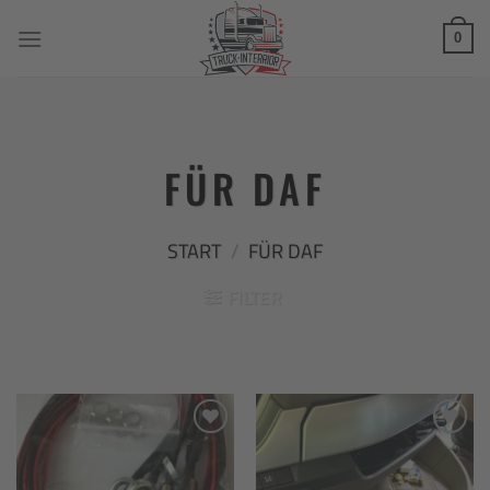
Zum
Inhalt
0
springen
FÜR DAF
START
/
FÜR DAF
FILTER
Add to
Add to
wishlist
wishlist