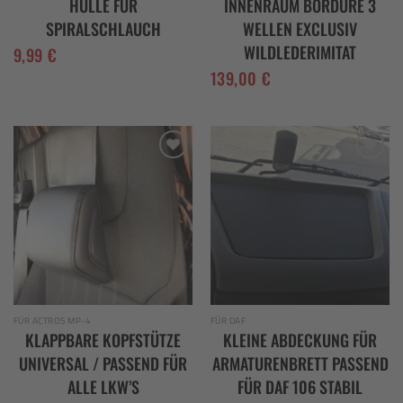
HÜLLE FÜR
INNENRAUM BORDÜRE 3
SPIRALSCHLAUCH
WELLEN EXCLUSIV
WILDLEDERIMITAT
9,99
€
139,00
€
Add to
Add to
wishlist
wishlist
FÜR ACTROS MP-4
FÜR DAF
KLAPPBARE KOPFSTÜTZE
KLEINE ABDECKUNG FÜR
UNIVERSAL / PASSEND FÜR
ARMATURENBRETT PASSEND
ALLE LKW’S
FÜR DAF 106 STABIL