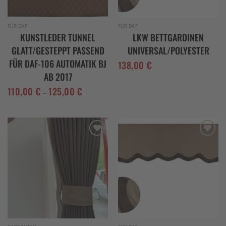
FÜR DAF
FÜR DAF
KUNSTLEDER TUNNEL
LKW BETTGARDINEN
GLATT/GESTEPPT PASSEND
UNIVERSAL/POLYESTER
FÜR DAF-106 AUTOMATIK BJ
138,00
€
AB 2017
110,00
€
125,00
€
–
Add to
Add to
wishlist
wishlist