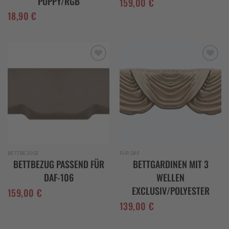
POPPY/RGB
159,00
€
18,90
€
Add to
Add to
wishlist
wishlist
BETTBEZÜGE
FÜR DAF
BETTBEZUG PASSEND FÜR
BETTGARDINEN MIT 3
DAF-106
WELLEN
EXCLUSIV/POLYESTER
159,00
€
139,00
€