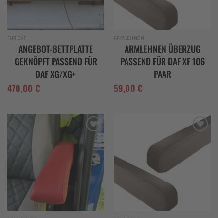
FÜR DAF
ARMLEHNEN
ANGEBOT-BETTPLATTE
ARMLEHNEN ÜBERZUG
GEKNÖPFT PASSEND FÜR
PASSEND FÜR DAF XF 106
DAF XG/XG+
PAAR
470,00
€
59,00
€
Add to
Add to
wishlist
wishlist