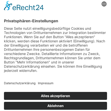
Für ACTROS MP-4
Für RENAULT
INFORMATION
Versandarten
Zahlungsarten
Kontakt
Vertrag widerrufen
© 2026 Truck-Interrior.de. Alle rechte vorbehalten.
MasterCard
Visa
PayPal
Klarna