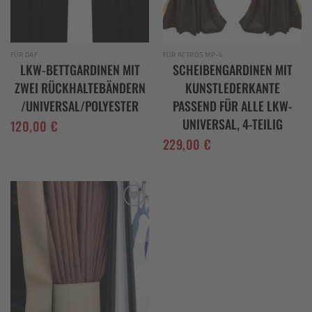
FÜR DAF
FÜR ACTROS MP-4
LKW-BETTGARDINEN MIT
SCHEIBENGARDINEN MIT
ZWEI RÜCKHALTEBÄNDERN
KUNSTLEDERKANTE
/UNIVERSAL/POLYESTER
PASSEND FÜR ALLE LKW-
UNIVERSAL, 4-TEILIG
120,00
€
229,00
€
Add to
wishlist