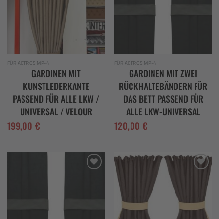
FÜR ACTROS MP-4
FÜR ACTROS MP-4
GARDINEN MIT
GARDINEN MIT ZWEI
KUNSTLEDERKANTE
RÜCKHALTEBÄNDERN FÜR
PASSEND FÜR ALLE LKW /
DAS BETT PASSEND FÜR
UNIVERSAL / VELOUR
ALLE LKW-UNIVERSAL
199,00
€
120,00
€
Add to
Add to
wishlist
wishlist