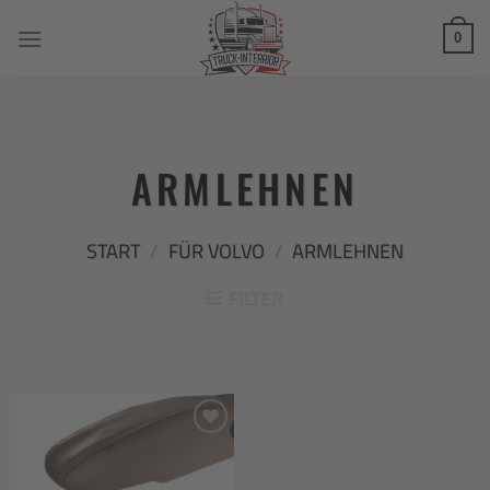
Zum
Inhalt
0
springen
ARMLEHNEN
START
/
FÜR VOLVO
/
ARMLEHNEN
FILTER
Add to
wishlist