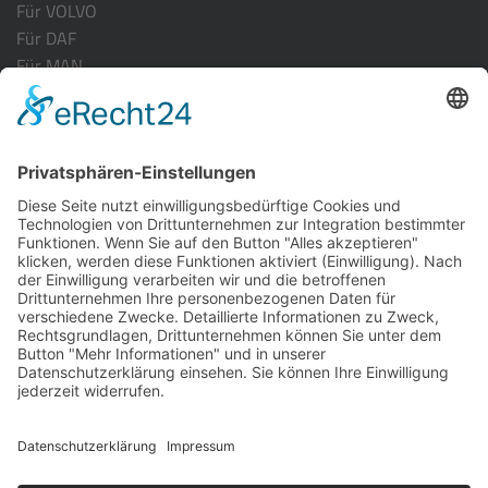
Für VOLVO
Für DAF
Für MAN
Für ACTROS MP-4
Für RENAULT
INFORMATION
Versandarten
Zahlungsarten
Kontakt
Vertrag widerrufen
© 2026 Truck-Interrior.de. Alle rechte vorbehalten.