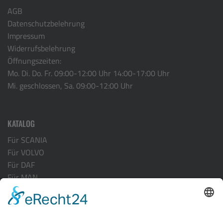
AGB
Datenschutzbelehrung
Impressum
Widerrufsbelehrung
Öffnungszeiten:
Mo. Di. Do. Fr. 09:00-12:00 Uhr 14:00-17:00 Uhr
Mi. geschlossen, Sa. 09:00-12:00 Uhr
KATALOG
Für SCANIA
Für VOLVO
Für DAF
Für MAN
Für ACTROS MP-4
Für RENAULT