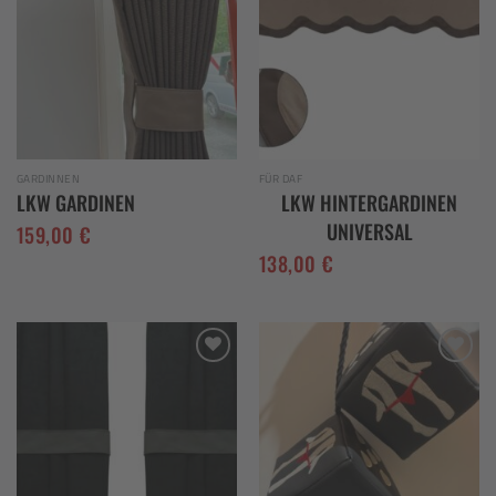
wishlist
wishlist
GARDINNEN
FÜR DAF
LKW GARDINEN
LKW HINTERGARDINEN
UNIVERSAL
159,00
€
138,00
€
Add to
Add to
wishlist
wishlist