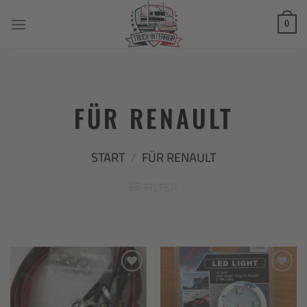
Zum
Inhalt
0
springen
FÜR RENAULT
START
/
FÜR RENAULT
FILTER
Add to
Add to
wishlist
wishlist