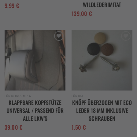
WILDLEDERIMITAT
9,99
€
139,00
€
Add to
Add to
wishlist
wishlist
FÜR ACTROS MP-4
FÜR DAF
KLAPPBARE KOPFSTÜTZE
KNÖPF ÜBERZOGEN MIT ECO
UNIVERSAL / PASSEND FÜR
LEDER 18 MM INKLUSIVE
ALLE LKW’S
SCHRAUBEN
39,00
€
1,50
€