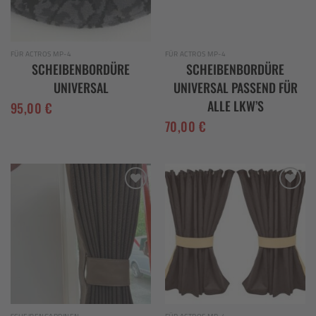
FÜR ACTROS MP-4
FÜR ACTROS MP-4
SCHEIBENBORDÜRE
SCHEIBENBORDÜRE
UNIVERSAL
UNIVERSAL PASSEND FÜR
ALLE LKW’S
95,00
€
70,00
€
Add to
Add to
wishlist
wishlist
SCHEIBENGARDINEN
FÜR ACTROS MP-4