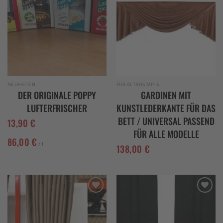
Add to
Add to
wishlist
wishlist
NEUHEITEN
FÜR ACTROS MP-4
DER ORIGINALE POPPY
GARDINEN MIT
LUFTERFRISCHER
KUNSTLEDERKANTE FÜR DAS
BETT / UNIVERSAL PASSEND
13,90
€
FÜR ALLE MODELLE
86,00
€
/
l
138,00
€
Add to
Add to
wishlist
wishlist