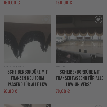
150,00
€
150,00
€
Add to
Add to
wishlist
wishlist
FÜR ACTROS MP-4
FÜR DAF
SCHEIBENBORDÜRE MIT
SCHEIBENBORDÜRE MIT
FRANSEN NEU FORM
FRANSEN PASSEND FÜR ALLE
PASSEND FÜR ALLE LKW
LKW-UNIVERSAL
70,00
€
70,00
€