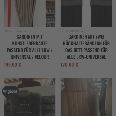
FÜR ACTROS MP-4
FÜR ACTROS MP-4
GARDINEN MIT
GARDINEN MIT ZWEI
KUNSTLEDERKANTE
RÜCKHALTEBÄNDERN FÜR
PASSEND FÜR ALLE LKW /
DAS BETT PASSEND FÜR
UNIVERSAL / VELOUR
ALLE LKW-UNIVERSAL
199,00
€
120,00
€
Angebot!
Add to
Add to
wishlist
wishlist