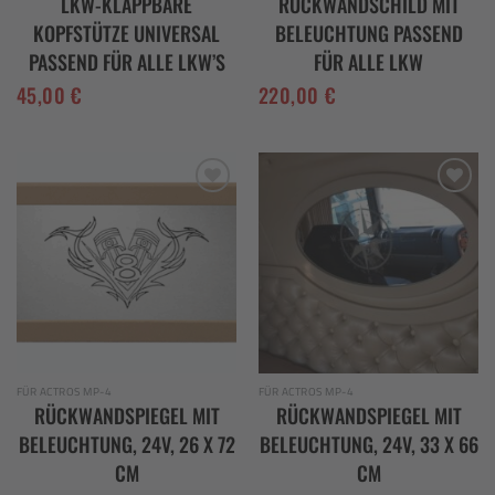
LKW-KLAPPBARE
RÜCKWANDSCHILD MIT
KOPFSTÜTZE UNIVERSAL
BELEUCHTUNG PASSEND
PASSEND FÜR ALLE LKW’S
FÜR ALLE LKW
45,00
€
220,00
€
Add to
Add to
wishlist
wishlist
FÜR ACTROS MP-4
FÜR ACTROS MP-4
RÜCKWANDSPIEGEL MIT
RÜCKWANDSPIEGEL MIT
BELEUCHTUNG, 24V, 26 X 72
BELEUCHTUNG, 24V, 33 X 66
CM
CM