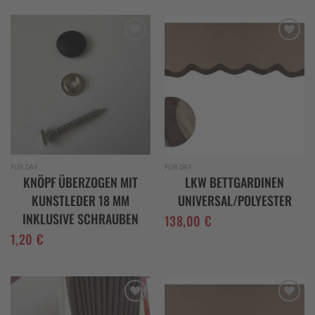
Add to
Add to
wishlist
wishlist
FÜR DAF
FÜR DAF
KNÖPF ÜBERZOGEN MIT
LKW BETTGARDINEN
KUNSTLEDER 18 MM
UNIVERSAL/POLYESTER
INKLUSIVE SCHRAUBEN
138,00
€
1,20
€
Add to
Add to