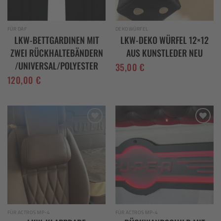
FÜR DAF
DEKOWÜRFEL
LKW-BETTGARDINEN MIT
LKW-DEKO WÜRFEL 12×12
ZWEI RÜCKHALTEBÄNDERN
AUS KUNSTLEDER NEU
/UNIVERSAL/POLYESTER
35,00
€
120,00
€
Add to
Add to
wishlist
wishlist
FÜR ACTROS MP-4
FÜR ACTROS MP-4