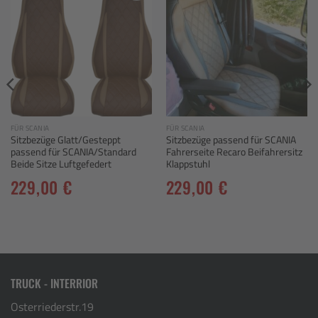
Add to
Add to
wishlist
wishlist
FÜR SCANIA
FÜR SCANIA
Sitzbezüge Glatt/Gesteppt
Sitzbezüge passend für SCANIA
passend für SCANIA/Standard
Fahrerseite Recaro Beifahrersitz
Beide Sitze Luftgefedert
Klappstuhl
229,00
€
229,00
€
TRUCK - INTERRIOR
Osterriederstr.19