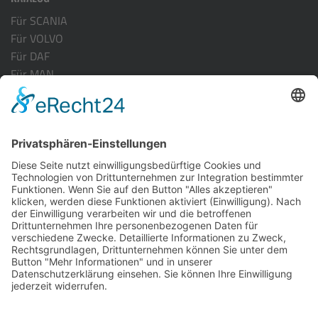
Für SCANIA
Für VOLVO
Für DAF
Für MAN
Für ACTROS MP-4
Für RENAULT
INFORMATION
Versandarten
Zahlungsarten
Kontakt
Vertrag widerrufen
© 2026 Truck-Interrior.de. Alle rechte vorbehalten.