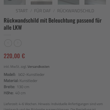
START
/
FÜR DAF
/
RÜCKWANDSCHILD
Rückwandschild mit Beleuchtung passend für
alle LKW
220,00
€
inkl. MwSt.
zzgl.
Versandkosten
Modell:
b02-Kunstleder
Material:
Kunstleder
Breite:
130 cm
Höhe:
40 cm
Lieferzeit:
4-6 Wochen. Hinweis: Individuelle Anfertigungen sind vom
Umtausch und der Rückgabe ausgeschlossen. Die Bestellung ist