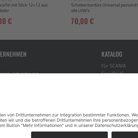
ürfel mit Stick 12×12 aus
Scheibenbordüre Universal passend 
leder
alle LKW’s
,00
€
70,00
€
TERNEHMEN
KATALOG
Für SCANIA
nschutzbelehrung
Für VOLVO
ressum
Für DAF
rrufsbelehrung
Für MAN
ungszeiten:
Für ACTROS MP-
Di. Do. Fr. 09:00-12:00 Uhr 14:00-17:00 Uhr
Für RENAULT
geschlossen, Sa. 09:00-12:00 Uhr
halten.