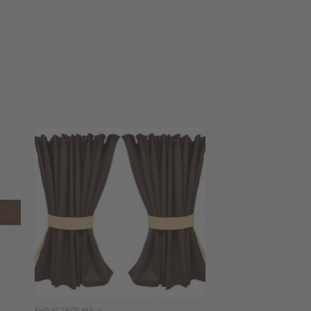
 to
Add to
ist
wishlist
FÜR ACTROS MP-4