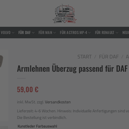
 VOLVO
FÜR DAF
FÜR MAN
FÜR ACTROS MP-4
FÜR RENAULT
NEU
START
/
FÜR DAF
/
Armlehnen Überzug passend für DAF
to
ist
59,00
€
inkl. MwSt.
zzgl.
Versandkosten
Lieferzeit:
4-6 Wochen. Hinweis: Individuelle Anfertigungen sind
Die Bestellung ist verbindlich.
Kunstleder Farbauswahl