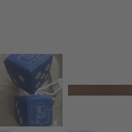
Add to
Add
wishlist
wishl
WÜRFEL
FÜR ACTROS MP-4