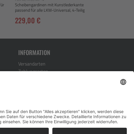
für
Scheibengardinen mit Kunstlederkante
passend für alle LKW-Universal, 4-Teilig
229,00
€
INFORMATION
Versandarten
Zahlungsarten
Kontakt
Vertrag widerrufen
4
Designed