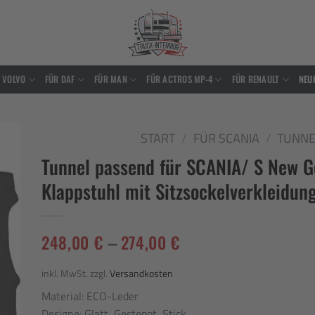
 VOLVO
FÜR DAF
FÜR MAN
FÜR ACTROS MP-4
FÜR RENAULT
NEU
START
/
FÜR SCANIA
/
TUNNE
Tunnel passend für SCANIA/ S New Ge
to
ist
Klappstuhl mit Sitzsockelverkleidun
248,00
€
–
274,00
€
inkl. MwSt.
zzgl.
Versandkosten
Material: ECO-Leder
Designe: Glatt, Gesteppt, Stick