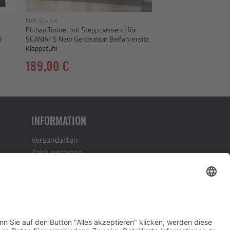
FÜR SCANIA
Einbau Tunnel mit Stepp passend für
R
SCANIA/ S New Generation Beifahrersitz
Klappstuhl
189,00
€
INFORMATION
Versandarten
Zahlungsarten
Kontakt
Vertrag widerrufen
4