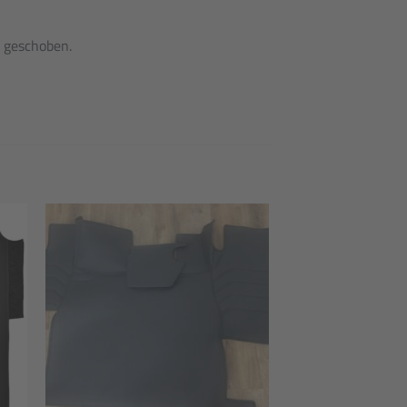
r geschoben.
 to
Add to
ist
wishlist