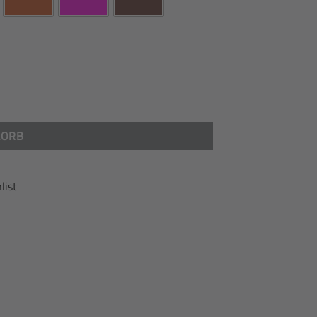
l mit Sitzsockelverkleidung ECO-Leder Menge
KORB
list