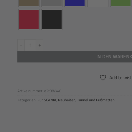
Tunnel passend für SCANIA/ S New Gen. Beifahrerseite Klappstuh
IN DEN WAREN
Add to wish
Artikelnummer:
e2t38/k48
Kategorien:
Für SCANIA
,
Neuheiten
,
Tunnel und Fußmatten