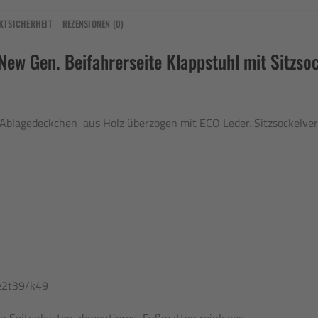
KTSICHERHEIT
REZENSIONEN (0)
New Gen. Beifahrerseite Klappstuhl mit Sitzso
blagedeckchen aus Holz überzogen mit ECO Leder. Sitzsockelverk
 e2t39/k49
en Seitenleisten abmontieren. Fußmatten reinlegen