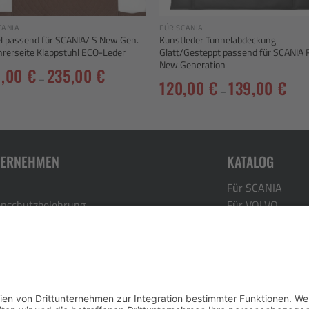
CANIA
FÜR SCANIA
l passend für SCANIA/ S New Gen.
Kunstleder Tunnelabdeckung
hrerseite Klappstuhl ECO-Leder
Glatt/Gesteppt passend für SCANIA 
New Generation
9,00
€
235,00
€
–
120,00
€
139,00
€
–
TERNEHMEN
KATALOG
Für SCANIA
nschutzbelehrung
Für VOLVO
ressum
Für DAF
rrufsbelehrung
Für MAN
ungszeiten:
Für ACTROS MP-
Di. Do. Fr. 09:00-12:00 Uhr 14:00-17:00 Uhr
Für RENAULT
geschlossen, Sa. 09:00-12:00 Uhr