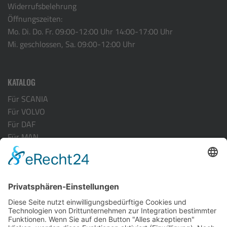
Widerrufsbelehrung
Öffnungszeiten:
Mo. Di. Do. Fr. 09:00-12:00 Uhr 14:00-17:00 Uhr
Mi. geschlossen, Sa. 09:00-12:00 Uhr
KATALOG
Für SCANIA
Für VOLVO
Für DAF
Für MAN
Für ACTROS MP-4
Für RENAULT
INFORMATION
Versandarten