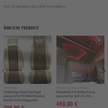
Kein Originalteil des LKW-Herstellers.
ÄHNLICHE PRODUKTE
Add to
Add to
wishlist
wishlist
FÜR SCANIA
DEKORATIVE BELEUCHTUNG
Sitzbezüge Glatt/Gesteppt
Bettplatte mit Beleuchtung
passend für SCANIA Mixsitze,
passend für DAF-XG/XG+
Beifahrersitz Klappstuhl
490,00
€
229,00
€