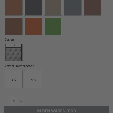
Design
Anzahl Lautsprecher
2K
4K
Sonnenblendeabdeckung passend für Scania R/S geknöpft mit 2 oder 4 
IN DEN WARENKORB