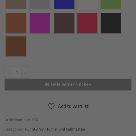
Exclusive Einbautunnel passend für SCANIA/ S Beifahrerseite Klappstuhl
IN DEN WARENKORB
Add to wishlist
Artikelnummer:
t50
Kategorien:
Für SCANIA
,
Tunnel und Fußmatten