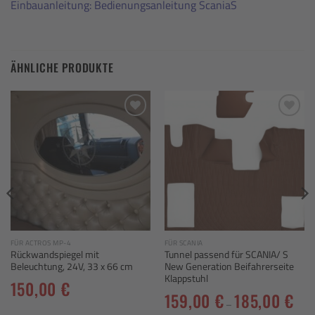
Einbauanleitung:
Bedienungsanleitung ScaniaS
ÄHNLICHE PRODUKTE
Add to
Add to
wishlist
wishlist
FÜR ACTROS MP-4
FÜR SCANIA
Rückwandspiegel mit
Tunnel passend für SCANIA/ S
Beleuchtung, 24V, 33 x 66 cm
New Generation Beifahrerseite
Klappstuhl
150,00
€
159,00
€
185,00
€
–