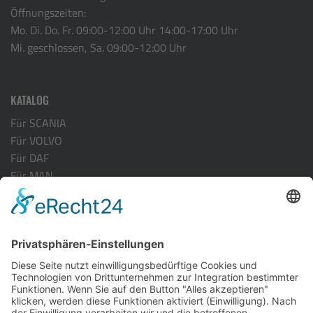
Öffnungszeiten:
Mo. Di. Do. Fr. 09:00-12:00 Uhr 14:00-17:00 Uhr
Mi. geschlossen, Sa. 09:00-12:00 Uhr
KATALOG
Für SCANIA
Für VOLVO
Für DAF
Für MAN
Für ACTROS MP-4
Für RENAULT
INFORMATION
Versandarten
Zahlungsarten