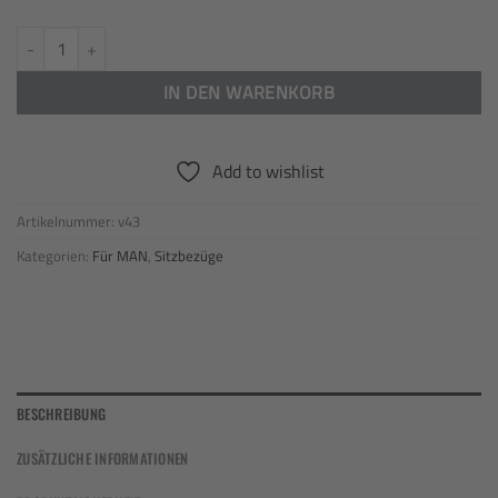
Einbau Sitzbezüge passend für MAN TGX Bj ab 2020 / festen (niedrigem)
IN DEN WARENKORB
Add to wishlist
Artikelnummer:
v43
Kategorien:
Für MAN
,
Sitzbezüge
BESCHREIBUNG
ZUSÄTZLICHE INFORMATIONEN