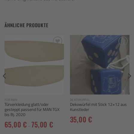
ÄHNLICHE PRODUKTE
Add to
Add to
wishlist
wishlist
FÜR MAN
DEKOWÜRFEL
Türverkleidung glatt/oder
Dekowürfel mit Stick 12×12 aus
gesteppt passend für MAN TGX
Kunstleder
bis Bj. 2020
35,00
€
65,00
€
75,00
€
–