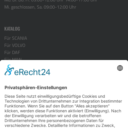
Mi. geschlossen, Sa. 09:00-12:00 Uhr
KATALOG
Für SCANIA
Für VOLVO
Für DAF
Für MAN
Für ACTROS MP-4
Für RENAULT
INFORMATION
Versandarten
Zahlungsarten
Kontakt
Vertrag widerrufen